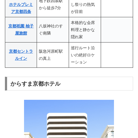
地下鉄四条駅
ホテルプレミ
し祭りの熱気
から徒歩7分
ア京都四条
が目前
本格的な会席
京都祇園 柚子
八坂神社のす
料理と静かな
屋旅館
ぐ南隣
隠れ家
巡行ルート沿
京都セントラ
阪急河原町駅
いの絶好ロケ
ルイン
の真上
ーション
からすま京都ホテル