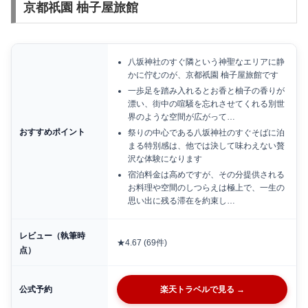
京都祇園 柚子屋旅館
八坂神社のすぐ隣という神聖なエリアに静
かに佇むのが、京都祇園 柚子屋旅館です
一歩足を踏み入れるとお香と柚子の香りが
漂い、街中の喧騒を忘れさせてくれる別世
界のような空間が広がって…
おすすめポイント
祭りの中心である八坂神社のすぐそばに泊
まる特別感は、他では決して味わえない贅
沢な体験になります
宿泊料金は高めですが、その分提供される
お料理や空間のしつらえは極上で、一生の
思い出に残る滞在を約束し…
レビュー（執筆時
★4.67 (69件)
点）
公式予約
楽天トラベルで見る →