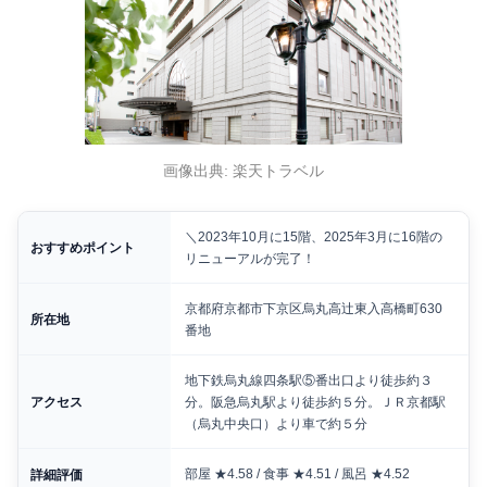
画像出典: 楽天トラベル
＼2023年10月に15階、2025年3月に16階の
おすすめポイント
リニューアルが完了！
京都府京都市下京区烏丸高辻東入高橋町630
所在地
番地
地下鉄烏丸線四条駅⑤番出口より徒歩約３
アクセス
分。阪急烏丸駅より徒歩約５分。ＪＲ京都駅
（烏丸中央口）より車で約５分
部屋 ★4.58 / 食事 ★4.51 / 風呂 ★4.52
詳細評価