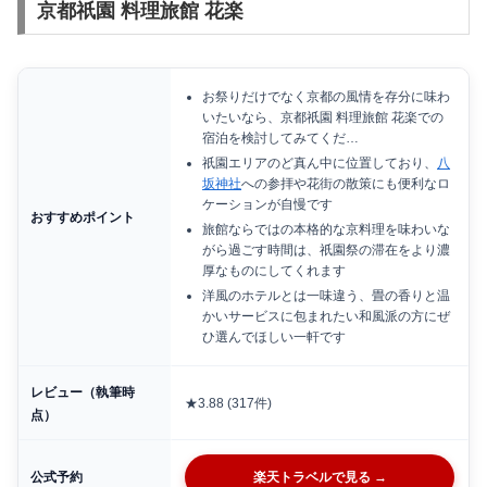
京都祇園 料理旅館 花楽
お祭りだけでなく京都の風情を存分に味わ
いたいなら、京都祇園 料理旅館 花楽での
宿泊を検討してみてくだ…
祇園エリアのど真ん中に位置しており、
八
坂神社
への参拝や花街の散策にも便利なロ
ケーションが自慢です
おすすめポイント
旅館ならではの本格的な京料理を味わいな
がら過ごす時間は、祇園祭の滞在をより濃
厚なものにしてくれます
洋風のホテルとは一味違う、畳の香りと温
かいサービスに包まれたい和風派の方にぜ
ひ選んでほしい一軒です
レビュー（執筆時
★3.88 (317件)
点）
公式予約
楽天トラベルで見る →