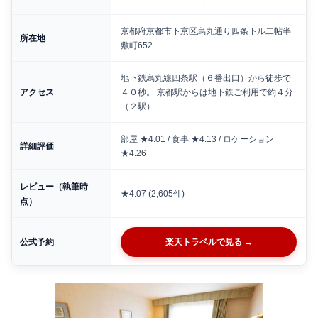
京都府京都市下京区烏丸通り四条下ル二帖半
所在地
敷町652
地下鉄烏丸線四条駅（６番出口）から徒歩で
アクセス
４０秒。 京都駅からは地下鉄ご利用で約４分
（２駅）
部屋 ★4.01 / 食事 ★4.13 / ロケーション
詳細評価
★4.26
レビュー（執筆時
★4.07 (2,605件)
点）
公式予約
楽天トラベルで見る →