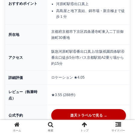
おすすめポイント
河原町駅⑥出口真上
高島屋と地下直結、錦市場・新京極まで徒
歩１分
京都府京都市下京区四条通寺町東入二丁目御
所在地
旅町30番地
阪急河原町駅⑥番出口真上/京阪祇園四条駅④
アクセス
番出口徒歩5分/市バス京都駅前A2乗り場から
約15分
ロケーション ★4.05
詳細評価
レビュー（執筆時
★3.55 (288件)
点）
公式予約
楽天トラベルで見る →
ホーム
検索
トップ
サイドバー