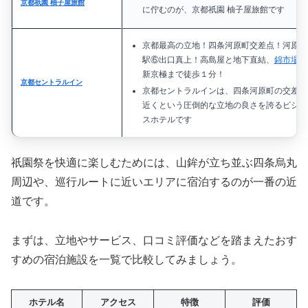
京都祇園 柚子屋旅館
に佇むのが、京都祇園 柚子屋旅館です
京都最高の立地！四条河原町交差点！河原町
駅⑥出口真上！高島屋と地下直結、
錦市場
・
新京極まで徒歩１分！
京都セントラルイン
京都セントラルインは、四条河原町の交差点
近くという圧倒的な立地の良さを誇るビジネ
スホテルです
祇園祭を快適に楽しむためには、山鉾が立ち並ぶ四条烏丸
周辺や、巡行ルートに近いエリアに宿泊するのが一番の近
道です。
まずは、立地やサービス、口コミ評価などを踏まえたおす
すめの宿泊施設を一覧で比較してみましょう。
ホテル名
アクセス
特徴
評価