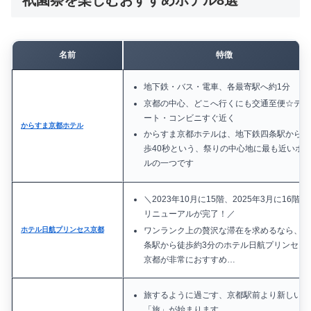
名前
特徴
地下鉄・バス・電車、各最寄駅へ約1分
京都の中心、どこへ行くにも交通至便☆デパ
ート・コンビニすぐ近く
からすま京都ホテル
からすま京都ホテルは、地下鉄四条駅から徒
歩40秒という、祭りの中心地に最も近いホ
ルの一つです
＼2023年10月に15階、2025年3月に16階の
リニューアルが完了！／
ワンランク上の贅沢な滞在を求めるなら、四
ホテル日航プリンセス京都
条駅から徒歩約3分のホテル日航プリンセス
京都が非常におすすめ…
旅するように過ごす、京都駅前より新しい
「旅」が始まります