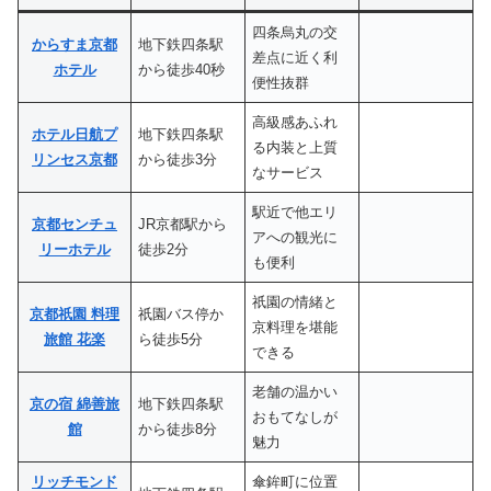
四条烏丸の交
からすま京都
地下鉄四条駅
差点に近く利
ホテル
から徒歩40秒
便性抜群
高級感あふれ
ホテル日航プ
地下鉄四条駅
る内装と上質
リンセス京都
から徒歩3分
なサービス
駅近で他エリ
京都センチュ
JR京都駅から
アへの観光に
リーホテル
徒歩2分
も便利
祇園の情緒と
京都祇園 料理
祇園バス停か
京料理を堪能
旅館 花楽
ら徒歩5分
できる
老舗の温かい
京の宿 綿善旅
地下鉄四条駅
おもてなしが
館
から徒歩8分
魅力
リッチモンド
傘鉾町に位置