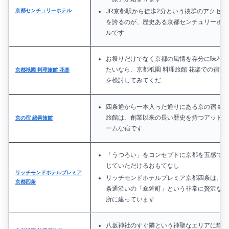
JR京都駅から徒歩2分という抜群のアクセス
京都センチュリーホテル
を誇るのが、歴史ある京都センチュリーホテ
ルです
お祭りだけでなく京都の風情を存分に味わい
たいなら、京都祇園 料理旅館 花楽での宿泊
京都祇園 料理旅館 花楽
を検討してみてくだ…
四条通から一本入った通りにある京の宿 綿
旅館は、創業以来の長い歴史を持つアットホ
京の宿 綿善旅館
ームな宿です
「うつろい」をコンセプトに京都を五感で感
じていただけるおもてなし
リッチモンドホテルプレミア
リッチモンドホテルプレミア京都四条は、四
京都四条
条通沿いの「傘鉾町」という非常に贅沢な場
所に建っています
八坂神社のすぐ隣という神聖なエリアに静か