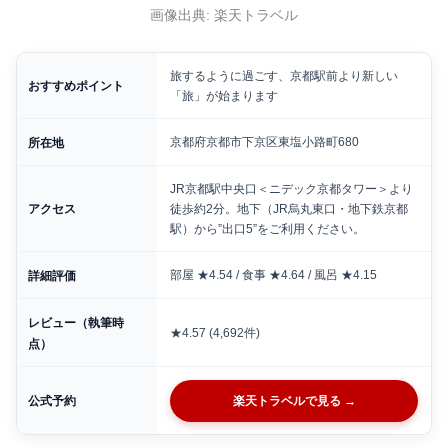
画像出典: 楽天トラベル
旅するように過ごす、京都駅前より新しい
おすすめポイント
「旅」が始まります
京都府京都市下京区東塩小路町680
所在地
JR京都駅中央口＜ニデック京都タワー＞より
アクセス
徒歩約2分。地下（JR烏丸東口・地下鉄京都
駅）から”出口5”をご利用ください。
部屋 ★4.54 / 食事 ★4.64 / 風呂 ★4.15
詳細評価
レビュー（執筆時
★4.57 (4,692件)
点）
公式予約
楽天トラベルで見る →