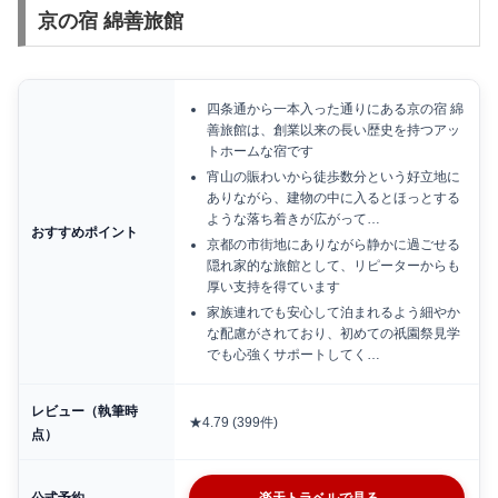
京の宿 綿善旅館
四条通から一本入った通りにある京の宿 綿
善旅館は、創業以来の長い歴史を持つアッ
トホームな宿です
宵山の賑わいから徒歩数分という好立地に
ありながら、建物の中に入るとほっとする
ような落ち着きが広がって…
おすすめポイント
京都の市街地にありながら静かに過ごせる
隠れ家的な旅館として、リピーターからも
厚い支持を得ています
家族連れでも安心して泊まれるよう細やか
な配慮がされており、初めての祇園祭見学
でも心強くサポートしてく…
レビュー（執筆時
★4.79 (399件)
点）
公式予約
楽天トラベルで見る →