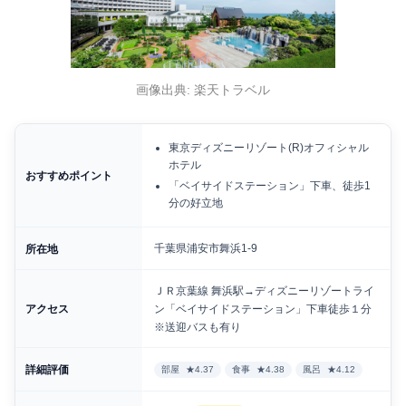
画像出典: 楽天トラベル
東京ディズニーリゾート(R)オフィシャル
ホテル
おすすめポイント
「ベイサイドステーション」下車、徒歩1
分の好立地
千葉県浦安市舞浜1-9
所在地
ＪＲ京葉線 舞浜駅→ディズニーリゾートライ
アクセス
ン「ベイサイドステーション」下車徒歩１分
※送迎バスも有り
詳細評価
部屋
★4.37
食事
★4.38
風呂
★4.12