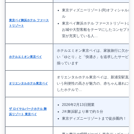
東京ディズニーリゾート(R)オフィシャルホ
ル
東京ベイ舞浜ホテル ファース
東京ベイ舞浜ホテル ファーストリゾートは
トリゾート
お城や大型客船をテーマにしたコンセプト客
室が充実している人…
ホテルエミオン東京ベイは、家族旅行に欠かせ
い「ゆとり」と「快適さ」を追求したサービス
ホテルエミオン東京ベイ
揃っています
オリエンタルホテル東京ベイは、新浦安駅直結
いう利便性の高さが魅力の、赤ちゃん連れに特
オリエンタルホテル東京ベイ
したホテルで…
2026年2月13日開業
ザ ロイヤルパークホテル 舞
JＲ舞浜駅より車で約５分
浜リゾート 東京ベイ
東京ディズニーリゾートまで徒歩圏内！