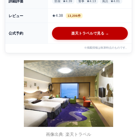
詳細評価
部屋
★4.39
食事
★4.13
風呂
★4.01
★4.38
レビュー
13,206件
公式予約
楽天トラベルで見る →
※掲載情報は執筆時点のものです。
画像出典: 楽天トラベル