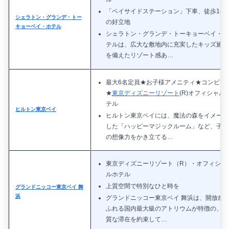
「ベイサイドステーション」下車、徒歩1分
シェラトン・グランデ・トー
の好立地
キョーベイ・ホテル
シェラトン・グランデ・トーキョーベイ・ホ
テルは、広大な敷地内に充実したキッズ施設
を備えたリゾート感あ…
最大6名定員★お子様アメニティ★コンビニ
★
東京ディズニーリゾート
(R)オフィシャル
テル
ヒルトン東京ベイ
ヒルトン東京ベイには、魔法の森をイメージ
した「ハッピーマジックルーム」など、子供
の想像力をかき立てる…
東京ディズニーリゾート（R）・オフィシャ
ルホテル
上質空間で特別なひと時を
グランドニッコー東京ベイ 舞
浜
グランドニッコー東京ベイ 舞浜は、開放感
ふれる国内最大級のアトリウムが特徴の、上
質な滞在を約束して…