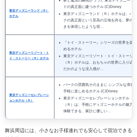
夢と魔法の瞬間がつづく 東京ディズニーラ
ドの真正面に建つホテル (C)Disney
東京ディズニーランド（Ｒ）
東京ディズニーランド（Ｒ）ホテルは、パー
ホテル
クの真正面という至高の立地を誇る、夢の続
きを体現したような宿…
『トイ・ストーリー』シリーズの世界を楽し
めるホテル
東京ディズニーリゾート・ト
東京ディズニーリゾート・トイ・ストーリー
イ・ストーリー（Ｒ）ホテル
（Ｒ）ホテルは、おもちゃの世界に入り込ん
だかのような没入感が…
パークの雰囲気そのままに シンプルな滞在
手軽に楽しめるホテル (C)Disney
東京ディズニーセレブレーシ
東京ディズニーセレブレーションホテル
ョンホテル（Ｒ）
（Ｒ）は、手軽にディズニーホテルの魅力を
体験できる、家計に優しい…
舞浜周辺には、小さなお子様連れでも安心して宿泊できる