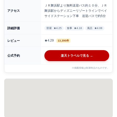
ＪＲ舞浜駅より無料送迎バス約１０分、ＪＲ
アクセス
舞浜駅からディズニーリゾートラインでベイ
サイドステーション下車 送迎バスで約5分
詳細評価
部屋
★4.25
食事
★4.16
風呂
★4.08
★4.29
レビュー
13,390件
公式予約
楽天トラベルで見る →
※掲載情報は執筆時点のものです。