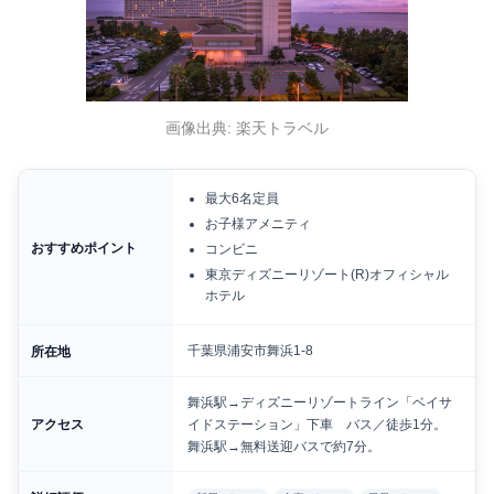
画像出典: 楽天トラベル
最大6名定員
お子様アメニティ
おすすめポイント
コンビニ
東京ディズニーリゾート(R)オフィシャル
ホテル
千葉県浦安市舞浜1-8
所在地
舞浜駅→ディズニーリゾートライン「ベイサ
アクセス
イドステーション」下車 バス／徒歩1分。
舞浜駅→無料送迎バスで約7分。