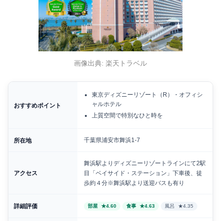
画像出典: 楽天トラベル
東京ディズニーリゾート（R）・オフィシ
ャルホテル
おすすめポイント
上質空間で特別なひと時を
千葉県浦安市舞浜1-7
所在地
舞浜駅よりディズニーリゾートラインにて2駅
アクセス
目「ベイサイド・ステーション」下車後、徒
歩約４分※舞浜駅より送迎バスも有り
詳細評価
部屋
★4.60
食事
★4.63
風呂
★4.35