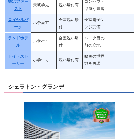
舞浜ファー
コンセプト
未就学児
洗い場付有
スト
部屋が豊富
ロイヤルパ
全室洗い場
全室電子レ
小学生可
ーク
付
ンジ完備
ランドホテ
全室洗い場
パーク目の
小学生可
ル
付
前の立地
トイ・スト
映画の世界
小学生可
洗い場付有
ーリー
観を再現
シェラトン・グランデ