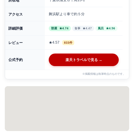
所在地
舞浜駅より車で約５分
アクセス
詳細評価
部屋
★4.74
食事
★4.47
風呂
★4.56
★4.57
レビュー
833件
公式予約
楽天トラベルで見る →
※掲載情報は執筆時点のものです。